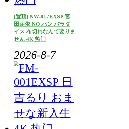
[置顶] NW-017EXSP 宮
田芽依 NO パン パラダ
イス 布切れなんて要りま
せん 4K 热门
2026-8-7