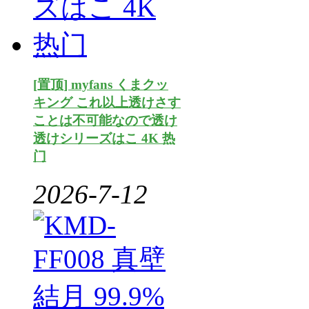
[置顶] myfans くまクッ
キング これ以上透けさす
ことは不可能なので透け
透けシリーズはこ 4K 热
门
2026-7-12