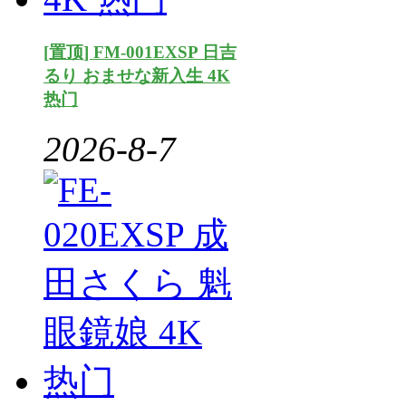
[置顶] FM-001EXSP 日吉
るり おませな新入生 4K
热门
2026-8-7