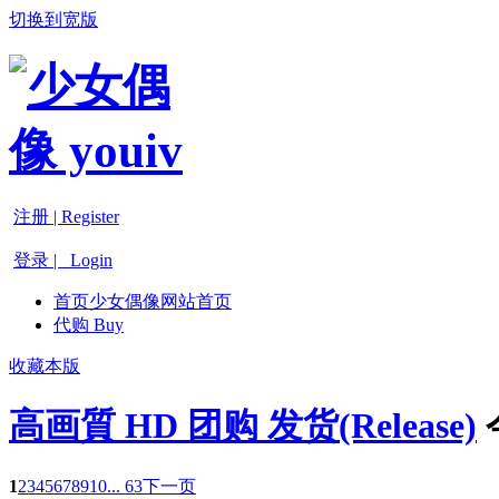
切换到宽版
注册 | Register
登录 | Login
首页
少女偶像网站首页
代购 Buy
收藏本版
高画質 HD 团购 发货(Release)
1
2
3
4
5
6
7
8
9
10
... 63
下一页