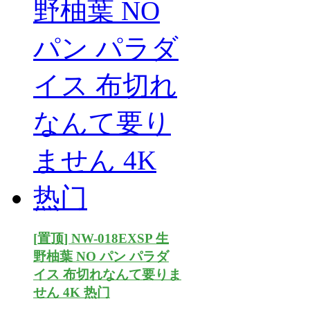
[置顶] NW-018EXSP 生
野柚葉 NO パン パラダ
イス 布切れなんて要りま
せん 4K 热门