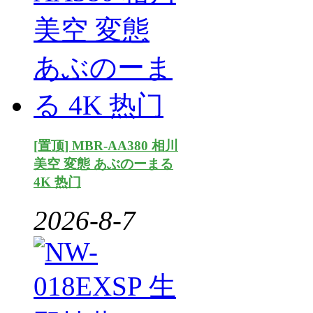
[置顶] MBR-AA380 相川
美空 変態 あぶのーまる
4K 热门
2026-8-7