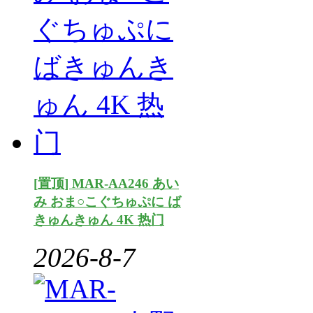
[置顶] MAR-AA246 あい
み おま○こぐちゅぷに ば
きゅんきゅん 4K 热门
2026-8-7