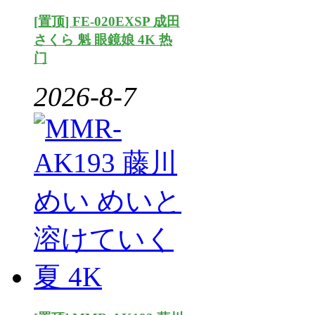
[置顶] FE-020EXSP 成田
さくら 魁 眼鏡娘 4K 热
门
2026-8-7