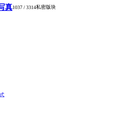
写真
私密版块
1037
/ 3314
式