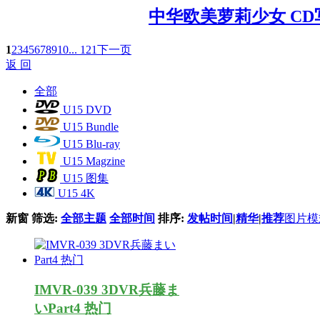
中华欧美萝莉少女 CD
1
2
3
4
5
6
7
8
9
10
... 121
下一页
返 回
全部
U15 DVD
U15 Bundle
U15 Blu-ray
U15 Magzine
U15 图集
U15 4K
新窗
筛选:
全部主题
全部时间
排序:
发帖时间
|
精华
|
推荐
图片模
IMVR-039 3DVR兵藤ま
いPart4 热门