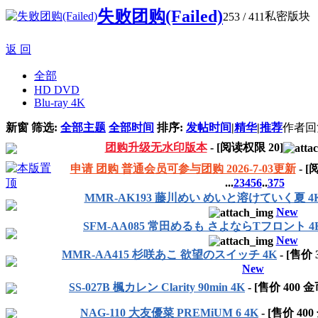
失败团购(Failed)
私密版块
253
/ 411
返 回
全部
HD DVD
Blu-ray 4K
新窗
筛选:
全部主题
全部时间
排序:
发帖时间
|
精华
|
推荐
作者
回
团购升级无水印版本
- [阅读权限
20
]
申请 团购 普通会员可参与团购 2026-7-03更新
- 
...
2
3
4
5
6
..
375
MMR-AK193 藤川めい めいと溶けていく夏 4
New
SFM-AA085 常田めるも さよならTフロント 4
New
MMR-AA415 杉咲あこ 欲望のスイッチ 4K
- [售价
New
SS-027B 楓カレン Clarity 90min 4K
- [售价
400
金
NAG-110 大友優菜 PREMiUM 6 4K
- [售价
400