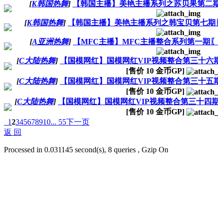
[
K韩国热舞
]
【韩国主播】美艳主播系列之苏贝果第二期〖
[
K韩国热舞
]
【韩国主播】美艳主播系列之韩宝贝第七期〖11
[
A亚洲热舞
]
【MFC主播】MFC主播整合系列第一期〖8V
[
C大陆热舞
]
【国模网红】国模网红VIP视频整合第三十六期（A
[售价
10
金币GP]
[
C大陆热舞
]
【国模网红】国模网红VIP视频整合第三十五期（A
[售价
10
金币GP]
[
C大陆热舞
]
【国模网红】国模网红VIP视频整合第三十四期（国
[售价
10
金币GP]
1
2
3
4
5
6
7
8
9
10
... 55
下一页
返 回
Processed in 0.031145 second(s), 8 queries , Gzip On