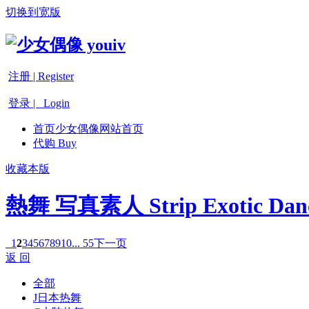
切换到宽版
注册 | Register
登录 | Login
首页
少女偶像网站首页
代购 Buy
收藏本版
熱舞 写真素人 Strip Exotic Dan
1
2
3
4
5
6
7
8
9
10
... 55
下一页
返 回
全部
J日本热舞