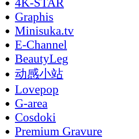
4K-STAR
Graphis
Minisuka.tv
E-Channel
BeautyLeg
动感小站
Lovepop
G-area
Cosdoki
Premium Gravure