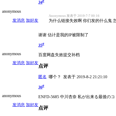
#
34
anonymous
Anonymous 发表于 2019-7-7 00:16
发消息
加好友
为什么链接失效啊 你们发的什么鬼 
谢谢 估计是我的IP被限制了
#
35
anonymous
百度网盘失效提交补档
发消息
加好友
点评
匿名
哪个？
发表于 2019-8-2 21:21:10
#
36
anonymous
ENFD-5685 中川杏奈 私が出来る最後のコ
发消息
加好友
点评