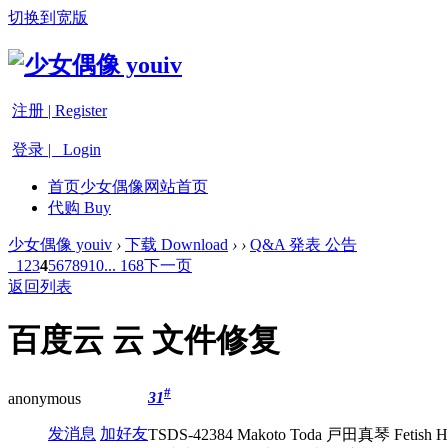
切换到宽版
注册 | Register
登录 | Login
首页
少女偶像网站首页
代购 Buy
少女偶像 youiv
›
下载 Download
›
›
Q&A 発表 公告
1
2
3
4
5
6
7
8
9
10
... 168
下一页
返回列表
百度云 云 文件修复
#
31
anonymous
发消息
加好友
TSDS-42384 Makoto Toda 戸田真琴 Fetish 