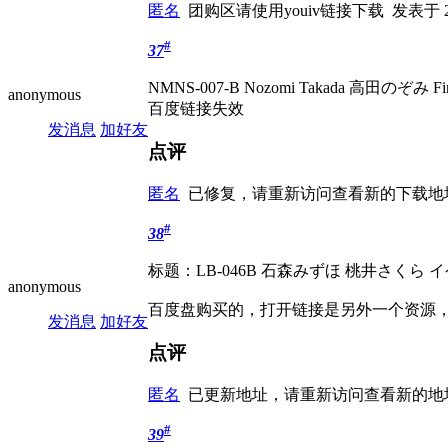
匿名
团购区请使用youiv链接下载
发表于 20
#
37
NMNS-007-B Nozomi Takada 高田のぞみ Fing
anonymous
百度链接失效
发消息
加好友
点评
匿名
已修复，请重新访问查看新的下载
#
38
标题：LB-046B 石森みずほ 桃井さくら
anonymous
百度盘购买的，打开链接是另外一个资源，跟
发消息
加好友
点评
匿名
已更新地址，请重新访问查看新的
#
39