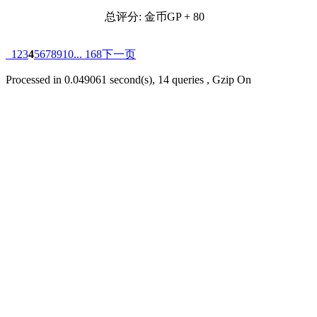
总评分:
金币GP + 80
1
2
3
4
5
6
7
8
9
10
... 168
下一页
Processed in 0.049061 second(s), 14 queries , Gzip On