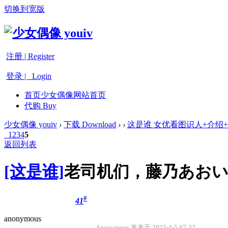
切换到宽版
注册 | Register
登录 | Login
首页
少女偶像网站首页
代购 Buy
少女偶像 youiv
›
下载 Download
›
›
这是谁 女优看图识人+介绍
1
2
3
4
5
返回列表
[这是谁]
老司机们，藤乃あおい
#
41
anonymous
Anonymous 发表于 2023-4-5 07:32