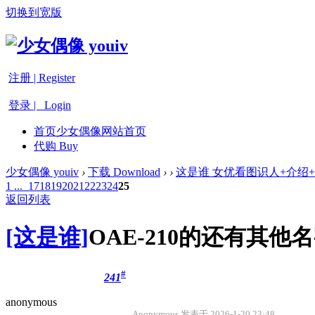
切换到宽版
注册 | Register
登录 | Login
首页
少女偶像网站首页
代购 Buy
少女偶像 youiv
›
下载 Download
›
›
这是谁 女优看图识人+介绍
1 ...
17
18
19
20
21
22
23
24
25
返回列表
[这是谁]
OAE-210的还有其他
#
241
anonymous
Anonymous 发表于 2026-1-20 23:48