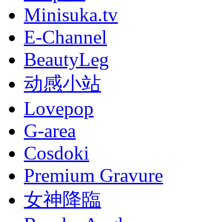
Minisuka.tv
E-Channel
BeautyLeg
动感小站
Lovepop
G-area
Cosdoki
Premium Gravure
女神降臨