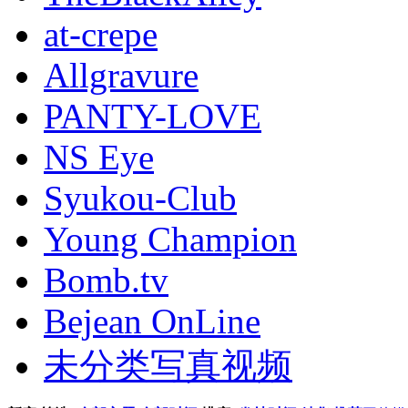
at-crepe
Allgravure
PANTY-LOVE
NS Eye
Syukou-Club
Young Champion
Bomb.tv
Bejean OnLine
未分类写真视频