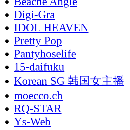
Beache Angle
Digi-Gra
IDOL HEAVEN
Pretty Pop
Pantyhoselife
15-daifuku
Korean SG 韩国女主播
moecco.ch
RQ-STAR
Ys-Web