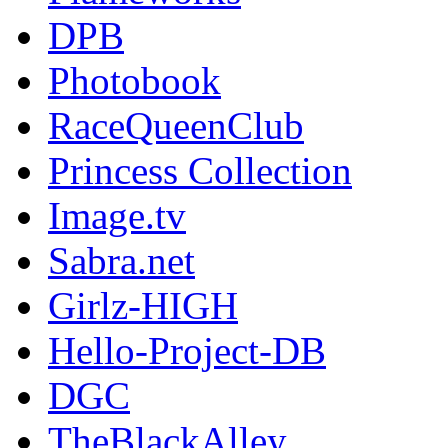
DPB
Photobook
RaceQueenClub
Princess Collection
Image.tv
Sabra.net
Girlz-HIGH
Hello-Project-DB
DGC
TheBlackAlley