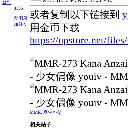
签到
3156
或者复制以下链接到
发消息
加好友
用金币下载
https://upstore.net/fi
MMR
,
麻生かな
相关帖子