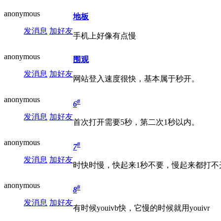
anonymous
地板
发消息
加好友
手机上好像有点慢
anonymous
围观
发消息
加好友
网站登入速度很快，基本属于秒开。
anonymous
#
6
发消息
加好友
首次打开需要5秒，第二次1秒以内。
anonymous
#
7
发消息
加好友
时快时慢，快起来1秒不要，慢起来都打不
anonymous
#
8
发消息
加好友
有时候youivb快，它慢的时候就用youivr