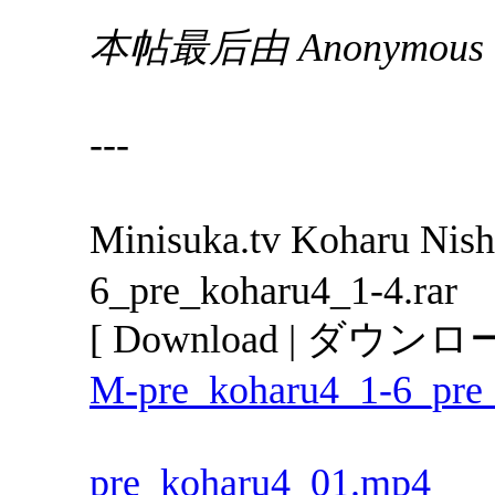
本帖最后由 Anonymous 于
---
Minisuka.tv Koharu N
6_pre_koharu4_1-4.rar
[ Download | ダウンロー
M-pre_koharu4_1-6_pre_
pre_koharu4_01.mp4