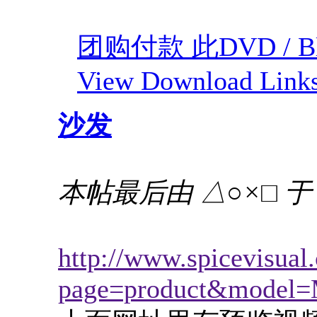
团购付款 此DVD / Bl
View Download Link
沙发
本帖最后由 △○×□ 于 20
http://www.spicevisual
page=product&mode