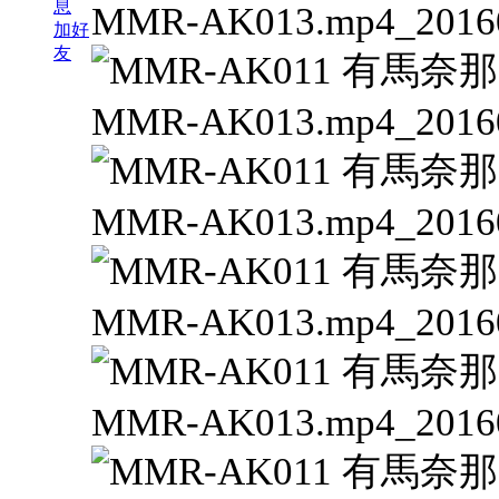
息
加好
友