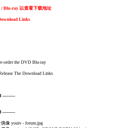
Blu-ray 以查看下载地址
Download Links
er the DVD Blu-ray
se The Download Links
--------
--------