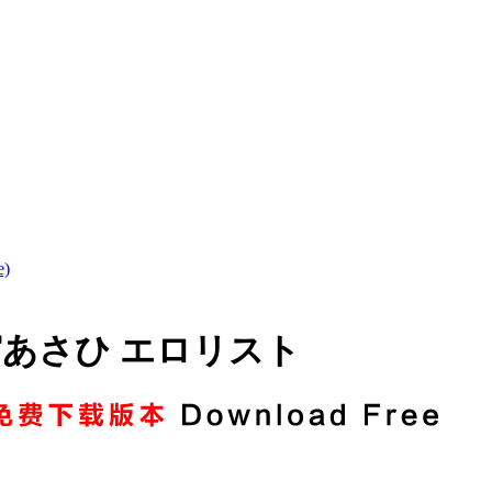
)
 清宮あさひ エロリスト