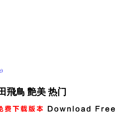
)
 小田飛鳥 艶美 热门