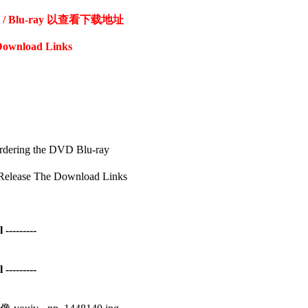
Blu-ray 以查看下载地址
Download Links
ng the DVD Blu-ray
se The Download Links
--------
--------