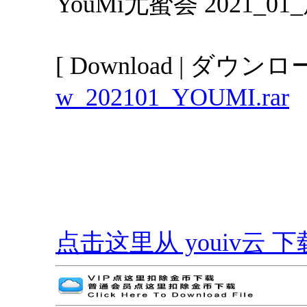
YouMi尤蜜荟 2021_
[ Download | ダウンロー
w_202101_YOUMI.rar
点击这里从 youiv云 下载 | G