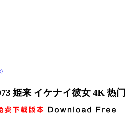
)
0073 姫来 イケナイ彼女 4K 热门