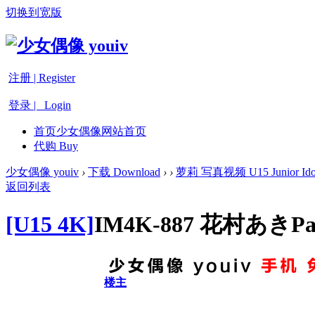
切换到宽版
注册 | Register
登录 | Login
首页
少女偶像网站首页
代购 Buy
少女偶像 youiv
›
下载 Download
›
›
萝莉 写真视频 U15 Junior Ido
返回列表
[U15 4K]
IM4K-887 花村あきPar
楼主