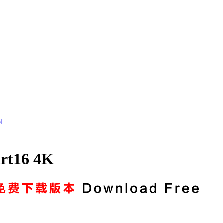
l
t16 4K