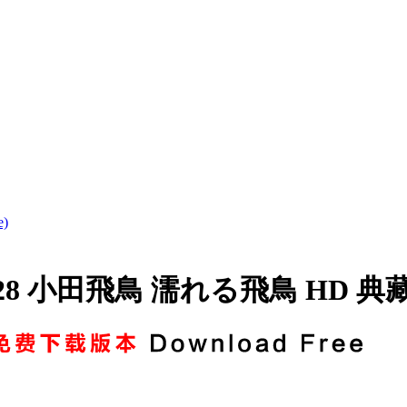
)
228 小田飛鳥 濡れる飛鳥 HD 典藏