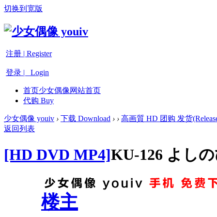
切换到宽版
注册 | Register
登录 | Login
首页
少女偶像网站首页
代购 Buy
少女偶像 youiv
›
下载 Download
›
›
高画質 HD 团购 发货(Release
返回列表
[HD DVD MP4]
KU-126 よ
楼主