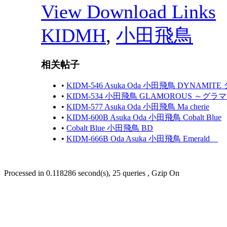
View Download Links
KIDMH
,
小田飛鳥
相关帖子
•
KIDM-546 Asuka Oda 小田飛鳥 DYNAMI
•
KIDM-534 小田飛鳥 GLAMOROUS ～
•
KIDM-577 Asuka Oda 小田飛鳥 Ma cherie
•
KIDM-600B Asuka Oda 小田飛鳥 Cobalt Blue
•
Cobalt Blue 小田飛鳥 BD
•
KIDM-666B Oda Asuka 小田飛鳥 Emerald
Processed in 0.118286 second(s), 25 queries , Gzip On