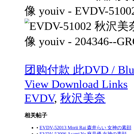
团购付款 此DVD / Blu
View Download Links
EVDV
,
秋沢美奈
相关帖子
•
EVDV-52013 Morii Rai 森井らい 女神の素顔
•
EVDV-52006 Asami Yu 麻見優 女神の素顔