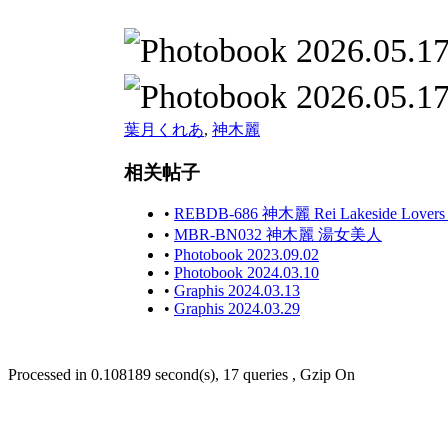
葉月くれあ
,
神木麗
相关帖子
•
REBDB-686 神木麗 Rei Lakeside Lovers
•
MBR-BN032 神木麗 湯女美人
•
Photobook 2023.09.02
•
Photobook 2024.03.10
•
Graphis 2024.03.13
•
Graphis 2024.03.29
Processed in 0.108189 second(s), 17 queries , Gzip On