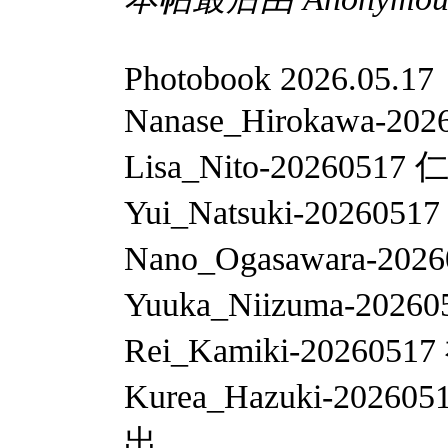
Photobook 2026.05.17
Nanase_Hirokawa-20
Lisa_Nito-2026
Yui_Natsuki-20260
Nano_Ogasawara-20
Yuuka_Niizuma-202
Rei_Kamiki-202605
Kurea_Hazuki-2
出