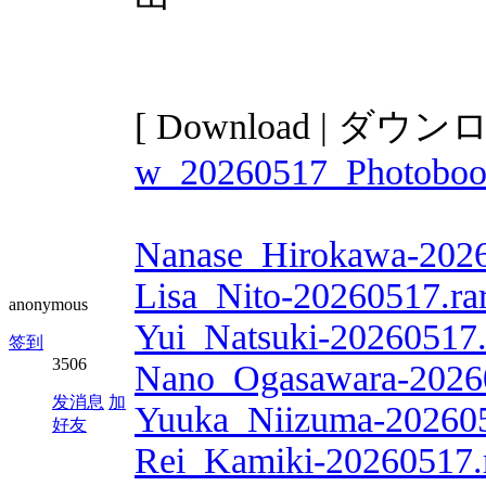
[ Download | ダウン
w_20260517_Photobook
Nanase_Hirokawa-2026
Lisa_Nito-20260517.ra
anonymous
Yui_Natsuki-20260517.
签到
3506
Nano_Ogasawara-20260
发消息
加
Yuuka_Niizuma-202605
好友
Rei_Kamiki-20260517.