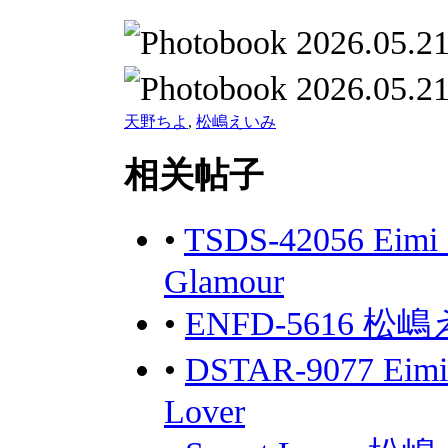
天野ちよ
,
松嶋えいみ
相关帖子
•
TSDS-42056 Eim
Glamour
•
ENFD-5616 松嶋え
•
DSTAR-9077 Eim
Lover