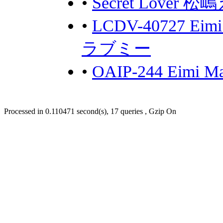
•
Secret Lover 
•
LCDV-40727 E
ラブミー
•
OAIP-244 Eimi
Processed in 0.110471 second(s), 17 queries , Gzip On