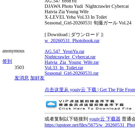
AG.547 YeonYu
DJAWA Photo Yudi Nightcrawler Cybercat
Haivia Zia Young Wife
X-LEVEL Yeha Vol.33 In Toilet
Seasonal_Girl-20260531 旬撮ガール Vol.24
[ Download | ダウンロード ]:
w_20260531_Photobook.rar
anonymous
AG.547_YeonYu.rar
Nightcrawler_Cybercat.rar
签到
Haivia_Zia_Young_Wife.rar
3503
Vol.33_In_Toilet.rar
Seasonal_Girl-20260531.rar
发消息
加好友
点击这里从 youiv云 下载 | Get The File From 
或者复制以下链接到
youiv云 下载器
普通
https://upstore.net/files/5675/w_20260531_Pho