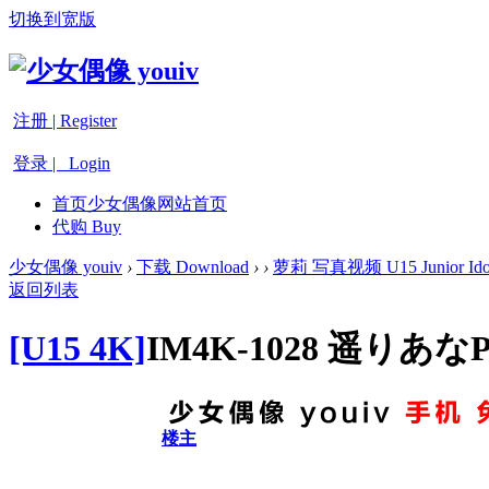
切换到宽版
注册 | Register
登录 | Login
首页
少女偶像网站首页
代购 Buy
少女偶像 youiv
›
下载 Download
›
›
萝莉 写真视频 U15 Junior Ido
返回列表
[U15 4K]
IM4K-1028 遥りあなPa
楼主