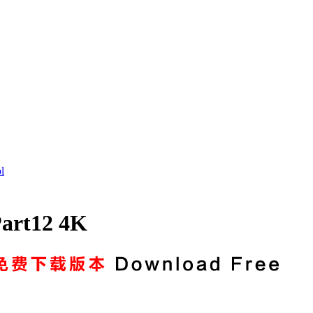
l
rt12 4K