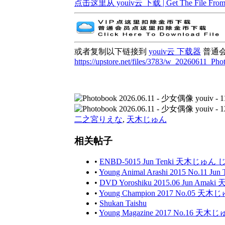
点击这里从 youiv云 下载 | Get The File From 
或者复制以下链接到
youiv云 下载器
普通
https://upstore.net/files/3783/w_20260611_Pho
二之宮りえな
,
天木じゅん
相关帖子
•
ENBD-5015 Jun Tenki 天木じゅ
•
Young Animal Arashi 2015 No.11
•
DVD Yoroshiku 2015.06 Jun Ama
•
Young Champion 2017 No.05
•
Shukan Taishu
•
Young Magazine 2017 No.16 