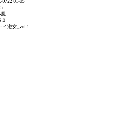
0722 01-05
05
い風
.0
ナイ淑女_vol.1