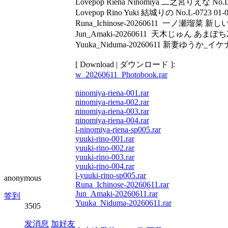
Lovepop Riena Ninomiya 二之宮りえな No.L-
Lovepop Rino Yuki 結城りの No.L-0723 01-
Runa_Ichinose-20260611 一ノ瀬瑠菜 新し
Jun_Amaki-20260611 天木じゅん あまぽち2
Yuuka_Niduma-20260611 新妻ゆうか_イケ
[ Download | ダウンロード ]:
w_20260611_Photobook.rar
ninomiya-riena-001.rar
ninomiya-riena-002.rar
ninomiya-riena-003.rar
ninomiya-riena-004.rar
l-ninomiya-riena-sp005.rar
yuuki-rino-001.rar
yuuki-rino-002.rar
yuuki-rino-003.rar
yuuki-rino-004.rar
l-yuuki-rino-sp005.rar
anonymous
Runa_Ichinose-20260611.rar
Jun_Amaki-20260611.rar
签到
Yuuka_Niduma-20260611.rar
3505
发消息
加好友