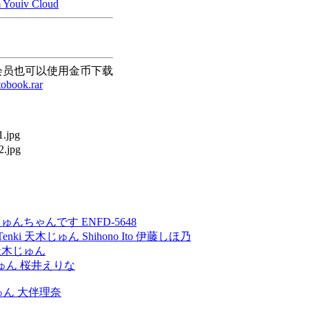
Youiv Cloud
会员也可以使用金币下载
tobook.rar
ん じゅんちゃんです ENFD-5648
 Jun Tenki 天木じゅん Shihono Ito 伊藤しほ乃
ki 天木じゅん
 天木じゅん 桜井えりな
天木じゅん 大伴理奈