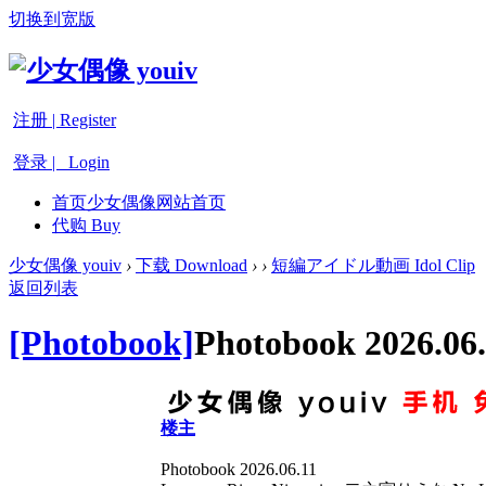
切换到宽版
注册 | Register
登录 | Login
首页
少女偶像网站首页
代购 Buy
少女偶像 youiv
›
下载 Download
›
›
短編アイドル動画 Idol Clip
返回列表
[Photobook]
Photobook 2026.06
楼主
Photobook 2026.06.11