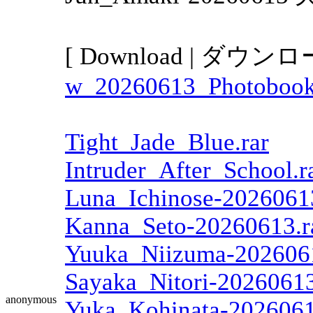
[ Download | ダウンロ
w_20260613_Photobook
Tight_Jade_Blue.rar
Intruder_After_School.r
Luna_Ichinose-20260613
Kanna_Seto-20260613.r
Yuuka_Niizuma-2026061
Sayaka_Nitori-20260613
anonymous
Yuka_Kohinata-2026061