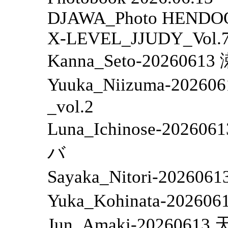
DJAWA_Photo HENDOON
X-LEVEL_JJUDY_Vol.75
Kanna_Seto-2026
Yuuka_Niizuma-2
_vol.2
Luna_Ichinose-2
バ
Sayaka_Nitori-20
Yuka_Kohinata-2
Jun_Amaki-202606