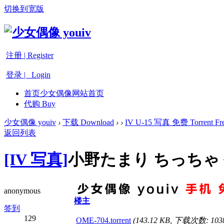
切换到宽版
注册 | Register
登录 | Login
首页
少女偶像网站首页
代购 Buy
少女偶像 youiv
›
下载 Download
›
›
IV U-15 写真 免费 Torrent Fre
返回列表
[IV 写真]
小野たまり ちっちゃく
anonymous
楼主
签到
129
OME-704.torrent
(143.12 KB, 下载次数: 103