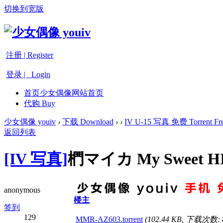
切换到宽版
注册 | Register
登录 | Login
首页
少女偶像网站首页
代购 Buy
少女偶像 youiv
›
下载 Download
›
›
IV U-15 写真 免费 Torrent Fre
返回列表
[IV 写真]
椚マイカ My Sweet HI
anonymous
楼主
签到
129
MMR-AZ603.torrent
(102.44 KB, 下载次数: 