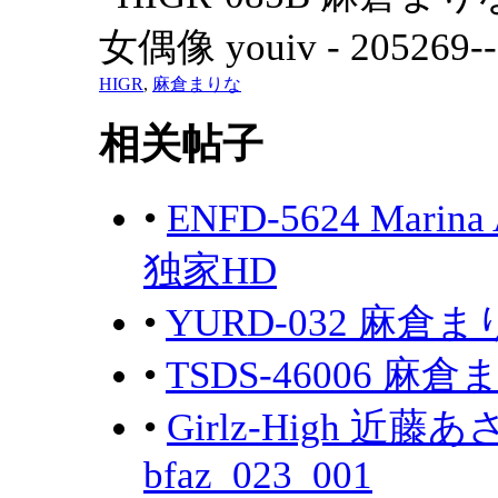
HIGR
,
麻倉まりな
相关帖子
•
ENFD-5624 Mar
独家HD
•
YURD-032 麻倉ま
•
TSDS-46006 麻
•
Girlz-High 近藤あ
bfaz_023_001