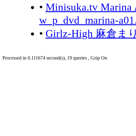
•
Minisuka.tv Mar
w_p_dvd_marina-a01.
•
Girlz-High 麻倉まり
Processed in 0.111674 second(s), 19 queries , Gzip On