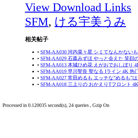
View Download Links
SFM
,
ける宇美うみ
相关帖子
•
SFM-AA030 河内菜々星 シミてなんかないも
•
SFM-AA029 石森みずほ やっと会えた 笑顔
•
SFM-AA013 本城ひめ花 えがおでおしぼり 4
•
SFM-AA019 早川聖良 聖なる Iライン 4K 热
•
SFM-AA027 常田めるも エッチな”めるも”
•
SFM-AA018 三上りの おかえりTフロント 4
Processed in 0.120035 second(s), 24 queries , Gzip On