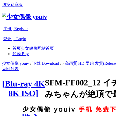
切换到宽版
注册 | Register
登录 | Login
首页
少女偶像网站首页
代购 Buy
少女偶像 youiv
›
下载 Download
›
›
高画質 HD 团购 发货(Release
返回列表
SFM-FF002_
[Blu-ray 4K
8K ISO]
みちゃんが絶頂で最