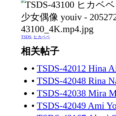
TSDS
,
ヒカベベ
相关帖子
•
TSDS-42012 Hina 
•
TSDS-42048 Rin
•
TSDS-42038 Mira 
•
TSDS-42049 Ami 