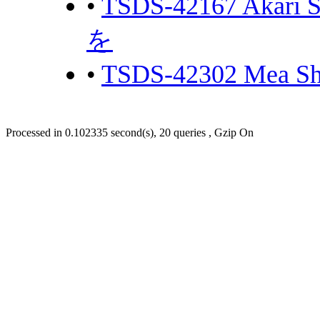
•
TSDS-42167 Ak
を
•
TSDS-42302 Mea
Processed in 0.102335 second(s), 20 queries , Gzip On