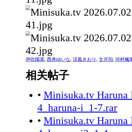
伊吹陽菜
,
西巻ゆいな
,
涼風きおり
,
文月珀
,
河村楓
相关帖子
•
Minisuka.tv Harun
4_haruna-i_1-7.rar
•
Minisuka.tv Harun