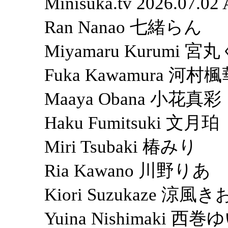
Minisuka.tv 2026.07.0
Ran Nanao 七緒らん
Miyamaru Kurumi 
Fuka Kawamura 河村
Maaya Obana 小花真彩
Haku Fumitsuki 文月珀
Miri Tsubaki 椿みり
Ria Kawano 川野りあ
Kiori Suzukaze 涼風
Yuina Nishimaki 西