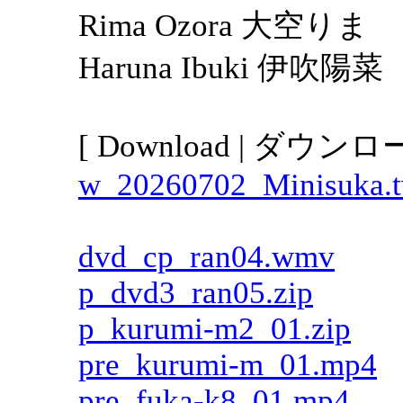
Rima Ozora 大空りま
Haruna Ibuki 伊吹陽菜
[ Download | ダウンロー
w_20260702_Minisuka.tv
dvd_cp_ran04.wmv
p_dvd3_ran05.zip
p_kurumi-m2_01.zip
pre_kurumi-m_01.mp4
pre_fuka-k8_01.mp4