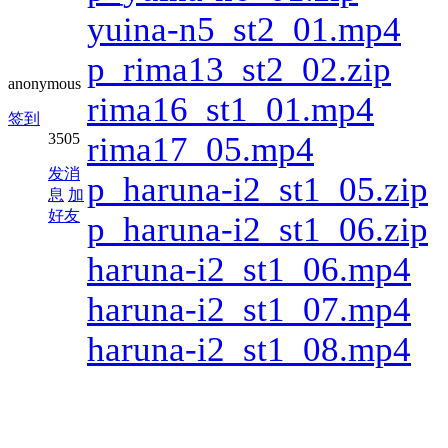
yuina-n5_st2_01.mp4
p_rima13_st2_02.zip
anonymous
rima16_st1_01.mp4
签到
3505
rima17_05.mp4
发消
p_haruna-i2_st1_05.zip
息
加
好友
p_haruna-i2_st1_06.zip
haruna-i2_st1_06.mp4
haruna-i2_st1_07.mp4
haruna-i2_st1_08.mp4