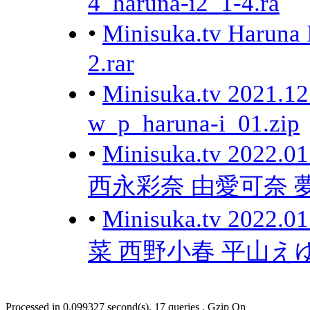
4_haruna-i2_1-4.ra
•
Minisuka.tv Harun
2.rar
•
Minisuka.tv 2021.
w_p_haruna-i_01.zip
•
Minisuka.tv 20
西永彩奈 由愛可奈 
•
Minisuka.tv 20
菜 西野小春 平山え
Processed in 0.099327 second(s), 17 queries , Gzip On