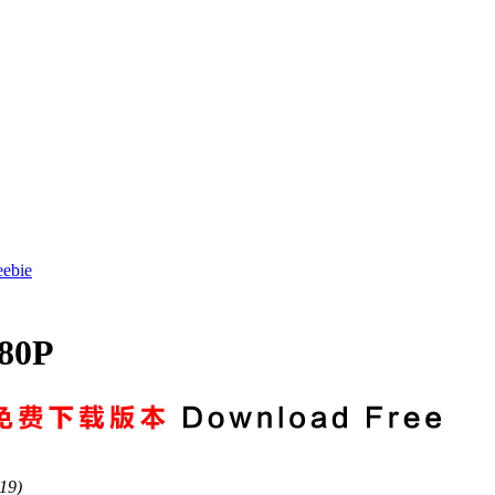
ebie
80P
19)