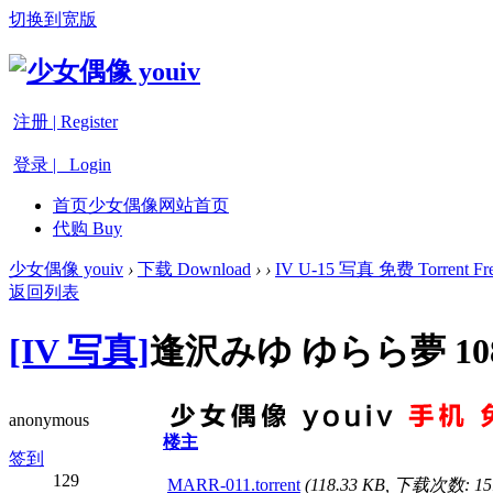
切换到宽版
注册 | Register
登录 | Login
首页
少女偶像网站首页
代购 Buy
少女偶像 youiv
›
下载 Download
›
›
IV U-15 写真 免费 Torrent Fre
返回列表
[IV 写真]
逢沢みゆ ゆらら夢 10
anonymous
楼主
签到
129
MARR-011.torrent
(118.33 KB, 下载次数: 15