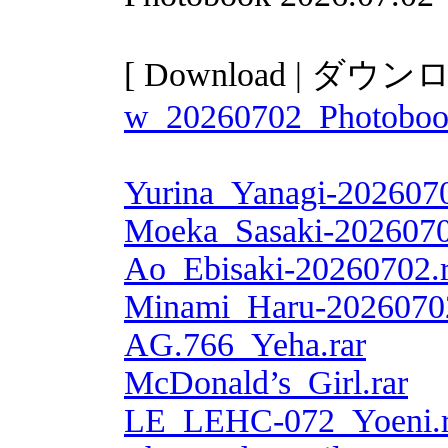
[ Download | ダウン
w_20260702_Photobook
Yurina_Yanagi-2026070
Moeka_Sasaki-2026070
Ao_Ebisaki-20260702.r
Minami_Haru-20260702
AG.766_Yeha.rar
McDonald’s_Girl.rar
LE_LEHC-072_Yoeni.r