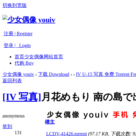
切换到宽版
注册 | Register
登录 | Login
首页
少女偶像网站首页
代购 Buy
少女偶像 youiv
›
下载 Download
›
›
IV U-15 写真 免费 Torrent Fre
返回列表
[IV 写真]
月花めもり 南の島で出
anonymous
楼主
签到
131
LCDV-41426.torrent
(97.17 KB, 下载次数: 9