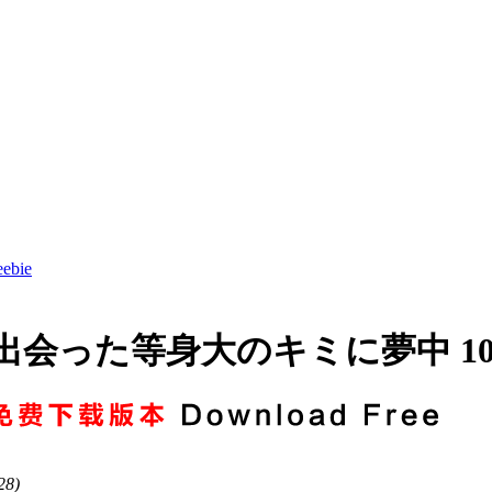
ebie
会った等身大のキミに夢中 108
28)