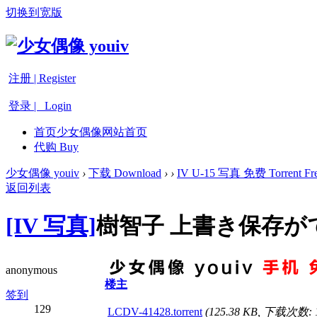
切换到宽版
注册 | Register
登录 | Login
首页
少女偶像网站首页
代购 Buy
少女偶像 youiv
›
下载 Download
›
›
IV U-15 写真 免费 Torrent Fre
返回列表
[IV 写真]
樹智子 上書き保存がで
anonymous
楼主
签到
129
LCDV-41428.torrent
(125.38 KB, 下载次数: 