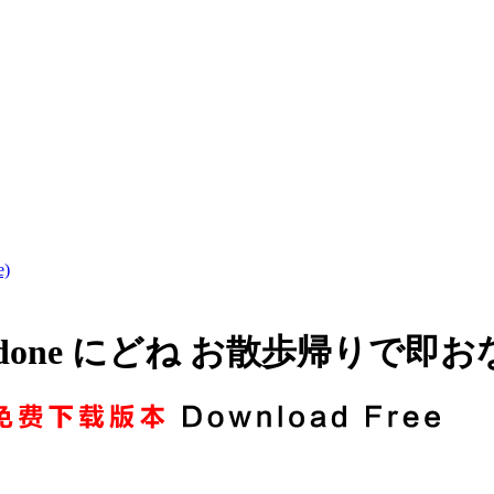
)
 Nidone にどね お散歩帰りで即