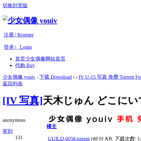
切换到宽版
注册 | Register
登录 | Login
首页
少女偶像网站首页
代购 Buy
少女偶像 youiv
›
下载 Download
›
›
IV U-15 写真 免费 Torrent Fre
返回列表
[IV 写真]
天木じゅん どこにいて
anonymous
楼主
签到
131
GUILD-6058.torrent
(48.91 KB, 下载次数: 11