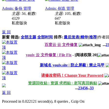
Admin: 备份 管理
Admin: 创造 管理
主题: 56
,
帖数:
主题: 105
,
帖数:
4329
647
私密版块
私密版块
返 回
新窗
筛选:
全部主题
全部时间
排序:
最后发表
|
精华
|
推荐
|
作者
回
百度云 云 文件修复
...
2
youiv 云 文件修复 | File Fix
- [阅读权限
20
]
新域名 youiv.site | 防止屏蔽 | 禁止马甲
请修改密码！Change Your Password
资源回收贴 | 资源 求档贴 | 老写真回购贴
...
2
3
4
5
6
..
33
返 回
Processed in 0.022121 second(s), 8 queries , Gzip On